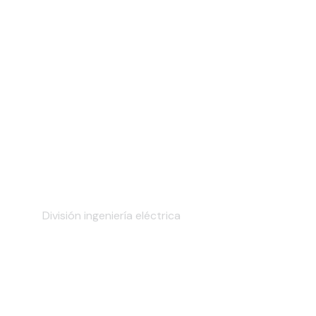
Diseño eléctrico residencial,
comercial e industrial
División ingeniería eléctrica