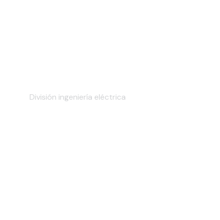
Construcciones eléctricas
residenciales
División ingeniería eléctrica